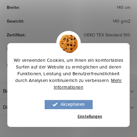
Breite
:
140 cm
Gewicht
:
140 g/m2
Zertifikat
:
OEKO TEX Standard 100
Herkunftsland
:
EU
Wir verwenden Cookies, um Ihnen ein komfortables
Pflegehinweise
:
Surfen auf der Website zu ermöglichen und deren
Funktionen, Leistung und Benutzerfreundlichkeit
durch Analysen kontinuierlich zu verbessern.
Mehr
Informationen
Bewertung
Akzeptieren
Diskussion
Einstellungen