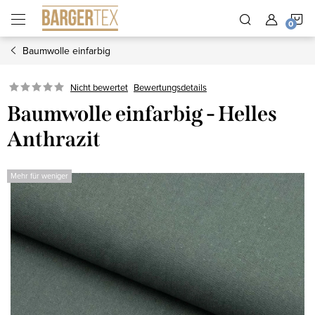
Zum
W
Inhalt
springen
Baumwolle einfarbig
Nicht bewertet
Bewertungsdetails
Baumwolle einfarbig - Helles
Anthrazit
Mehr für weniger