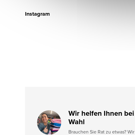
F
u
Instagram
ß
z
e
i
l
e
Wir helfen Ihnen bei
Wahl
Brauchen Sie Rat zu etwas? Wir 