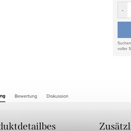
Verkau
Suchen 
voller S
ung
Bewertung
Diskussion
duktdetailbes
Zusätz