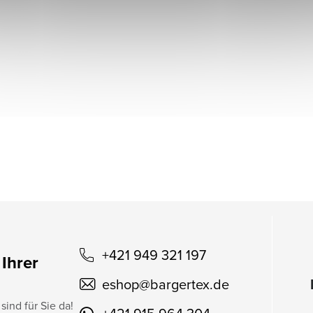
+421 949 321 197
 Ihrer
eshop
@
bargertex.de
sind für Sie da!