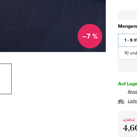
Mengenr
–7 %
1 - 9 l
10 und
Auf Lage
Ans
Lief
4,99 €
4,6