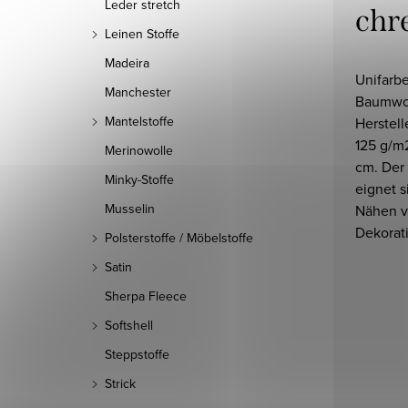
Leder stretch
chr
Leinen Stoffe
Madeira
Unifarbe
Manchester
Baumwol
Mantelstoffe
Herstell
125 g/m2
Merinowolle
cm. Der 
Minky-Stoffe
eignet s
Musselin
Nähen v
Dekorat
Polsterstoffe / Möbelstoffe
Satin
Sherpa Fleece
Softshell
Steppstoffe
Strick