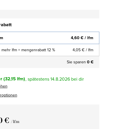
abatt
fm
4,60 €
/ lfm
 mehr lfm = mengenrabatt 12 %
4,05 €
/ lfm
Sie sparen
0 €
r
(32,15 lfm)
14.8.2026
ehen
eroptionen
0 €
/ lfm