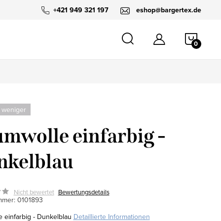
+421 949 321 197
eshop@bargertex.de
WARE
 weniger
mwolle einfarbig -
nkelblau
Nicht bewertet
Bewertungsdetails
mmer:
0101893
 einfarbig - Dunkelblau
Detaillierte Informationen