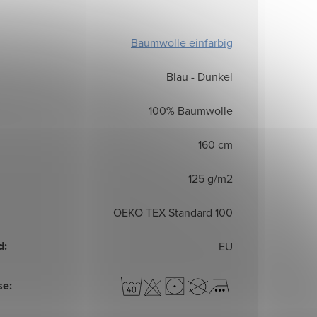
Baumwolle einfarbig
Blau - Dunkel
100% Baumwolle
160 cm
125 g/m2
OEKO TEX Standard 100
d
:
EU
se
: