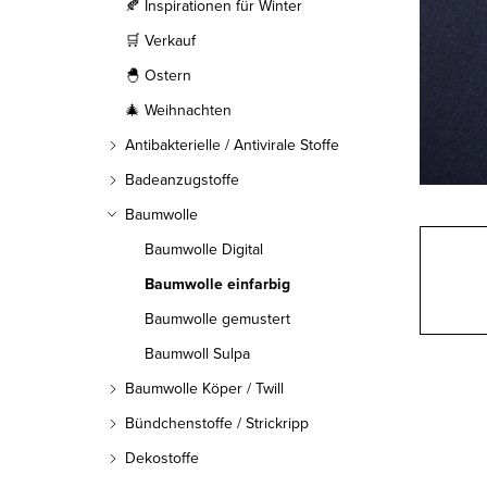
l
🍂 Inspirationen für Winter
🛒 Verkauf
e
🐣 Ostern
i
🎄 Weihnachten
s
Antibakterielle / Antivirale Stoffe
t
Badeanzugstoffe
Baumwolle
e
Baumwolle Digital
Baumwolle einfarbig
Baumwolle gemustert
Baumwoll Sulpa
Baumwolle Köper / Twill
Bündchenstoffe / Strickripp
Dekostoffe