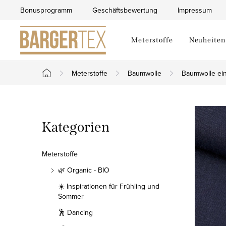
Zum
Bonusprogramm
Geschäftsbewertung
Impressum
Inhalt
springen
Meterstoffe
Neuheiten
Meterstoffe
Baumwolle
Baumwolle ein
Startseite
S
Kategorien
Kategorien
e
überspringen
i
Meterstoffe
t
🌿 Organic - BIO
☀️ Inspirationen für Frühling und
e
Sommer
n
🕺 Dancing