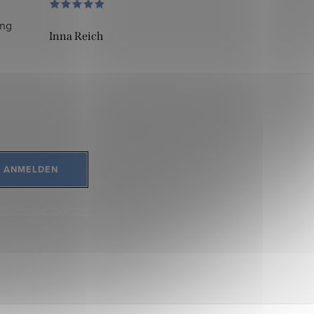
ung
Inna Reich
ANMELDEN
ersonenbezogener