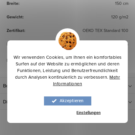
Breite
:
150 cm
Gewicht
:
120 g/m2
Zertifikat
:
OEKO TEX Standard 100
Herkunftsland
:
Frankreich
Wir verwenden Cookies, um Ihnen ein komfortables
Pflegehinweise
:
Surfen auf der Website zu ermöglichen und deren
Funktionen, Leistung und Benutzerfreundlichkeit
durch Analysen kontinuierlich zu verbessern.
Mehr
Informationen
Bewertung
Akzeptieren
Diskussion
Einstellungen