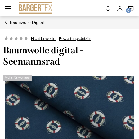
Zum
W
Inhalt
springen
Baumwolle Digital
Nicht bewertet
Bewertungsdetails
Baumwolle digital -
Seemannsrad
Mehr für weniger