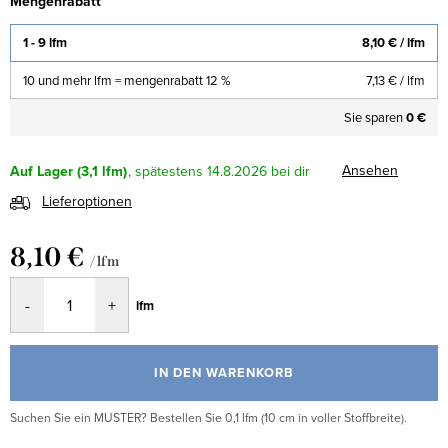
Mengenrabatt
1 - 9 lfm
8,10 €
/ lfm
10 und mehr lfm = mengenrabatt 12 %
7,13 €
/ lfm
Sie sparen
0 €
Ansehen
Auf Lager
(3,1 lfm)
14.8.2026
Lieferoptionen
8,10 €
/ lfm
Verkaufspreis:
lfm
IN DEN WARENKORB
Suchen Sie ein MUSTER? Bestellen Sie 0,1 lfm (10 cm in voller Stoffbreite).