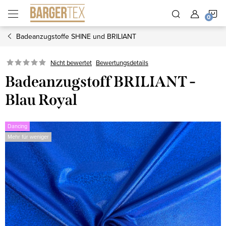
Zum
W
Inhalt
springen
Badeanzugstoffe SHINE und BRILIANT
Nicht bewertet
Bewertungsdetails
Badeanzugstoff BRILIANT -
Blau Royal
Dancing
Mehr für weniger