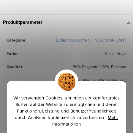
Produktparameter
Kategorie
:
Badeanzugstoffe SHINE und BRILIANT
Farbe
:
Blau - Royal
Qualität
:
80% Polyamid \ 20% Elasthan
Bikinis, Punkte, Funktionskleidung,
Verwendung
:
Leggings, Badeanzug, Kleidung, Trikots
Wir verwenden Cookies, um Ihnen ein komfortables
Breite
:
150 cm
Surfen auf der Website zu ermöglichen und deren
Funktionen, Leistung und Benutzerfreundlichkeit
Gewicht
:
205 g/m2
durch Analysen kontinuierlich zu verbessern.
Mehr
Informationen
Herkunftsland
:
Europäischer Hersteller