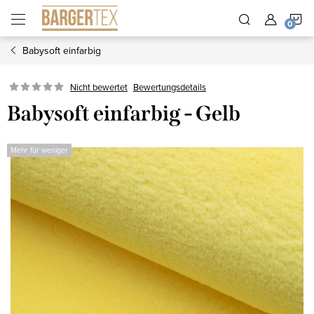
Zum
W
Inhalt
springen
Babysoft einfarbig
Nicht bewertet
Bewertungsdetails
Babysoft einfarbig - Gelb
Mehr für weniger