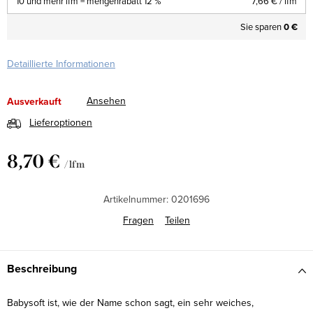
10 und mehr lfm = mengenrabatt 12 %
7,66 €
/ lfm
Sie sparen
0 €
Detaillierte Informationen
Ansehen
Ausverkauft
Lieferoptionen
8,70 €
/ lfm
Verkaufspreis:
Artikelnummer:
0201696
Fragen
Teilen
Beschreibung
Babysoft ist, wie der Name schon sagt, ein sehr weiches,