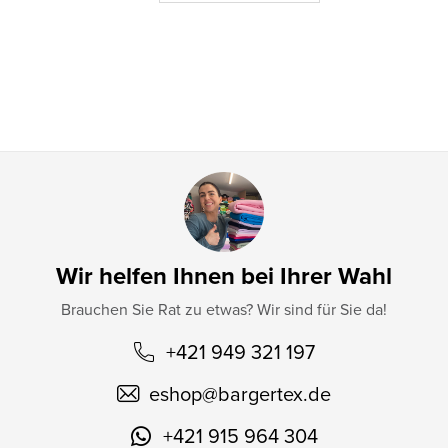
e
i
l
e
Wir helfen Ihnen bei Ihrer Wahl
Brauchen Sie Rat zu etwas? Wir sind für Sie da!
+421 949 321 197
eshop
@
bargertex.de
+421 915 964 304