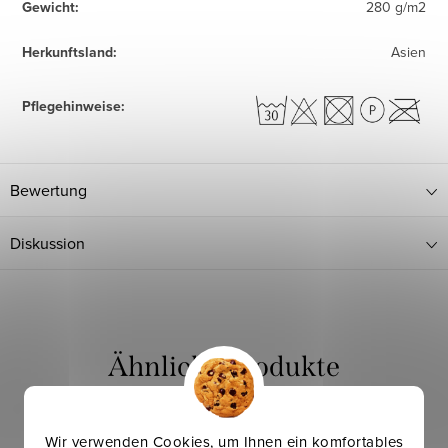
Gewicht
:
280 g/m2
Herkunftsland
:
Asien
Pflegehinweise
:
Bewertung
Diskussion
Wir verwenden Cookies, um Ihnen ein komfortables